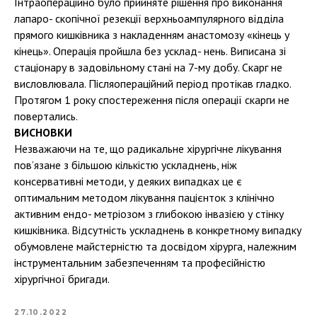
Інтраопераційно було прийняте рішення про виконання
лапаро- скопічної резекції верхньоампулярного відділа
прямого кишківника з накладенням анастомозу «кінець у
кінець». Операція пройшла без усклад- нень. Виписана зі
стаціонару в задовільному стані на 7-му добу. Скарг не
висловлювала. Післяопераційний період протікав гладко.
Протягом 1 року спостереження після операції скарги не
повертались.
ВИСНОВКИ
Незважаючи на те, що радикальне хірургічне лікування
пов’язане з більшою кількістю ускладнень, ніж
консервативні методи, у деяких випадках це є
оптимальним методом лікування пацієнток з клінічно
активним ендо- метріозом з глибокою інвазією у стінку
кишківника. Відсутність ускладнень в конкретному випадку
обумовлене майстерністю та досвідом хірурга, належним
інструментальним забезпеченням та професійністю
хірургічної бригади.
27.10.2022