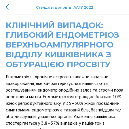
Стендові доповіді ААГУ 2022
КЛІНІЧНИЙ ВИПАДОК:
ГЛИБОКИЙ ЕНДОМЕТРІОЗ
ВЕРХНЬОАМПУЛЯРНОГО
ВІДДІЛУ КИШКІВНИКА З
ОБТУРАЦІЄЮ ПРОСВІТУ
Ендометріоз - хронічне естроген-залежне запальне
захворювання, яке ха- рактеризується наявністю та
розташуванням ендометріоподібних залоз та строми поза
порожнини матки. Ендометріозом страждає близько 10%
жінок репродуктивного віку. У 35–50% жінок провідними
симптомами ендометріозу є тазовий біль, безпліддям та/
або дисфункція уражених органів. Ураження кишківника
спостерігається у 3,8–37% випадків у пацієнток з