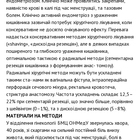
ендометріозом. Клінічно може проявлятись закрепами,
наявністю крові в калі під час менструації, та тазовим
болем. Клінічно активний ендометріоз з ураженням
кишківника зазвичай потребує хірургічного лікування, коли
консервативне не досягло очікуваного ефекту. Перевага
надається консервативним методам хірургічного лікування
(«shaving», «дискоїдна резекція»), але в деяких випадках
поширеного та глибокого ураження кишківника,
оптимальною тактикою є радикальні методи (сегментарна
резекція кишківника з формуванням анас- томозу).
Радикальні хірургічні методи можуть бути ускладнені
такими ста- нами як вагінальна фістула, інтраопераційна
перфорація сечового міхура, ректальна кровотеча,
стриктура анастомозу. Частота ускладнень складає 12,5–
22% при сегментарій резекції, що значно більше, порівняно
з шейвінгом (0–1%), та з дискоїдною резекцією (5–8%).
МАТЕРІАЛИ НА МЕТОДИ
У відділення гінекології БМЦ ОНМедУ звернулась хвора,
40 років, зі скаргами на сильний постійний біль внизу
живота, який підсилюється під час менструації, болі в