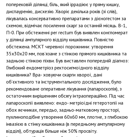
поперековій ділянці, біль, який іррадіює у пряму кишку,
диспауренію, дисхезію. Хворіє декілька років (зі слів),
лікувалась консервативно препаратами з дієногестом за
схемою, відмічає посилення скарг за останній місяць. В-1,
П-0. При обстеженні per rectum був виявлен конгломерат
у ділянці ампулярного відділу кишківника. Повністю
обстежена. МСКТ черевної порожнини: утворення
35х30х20 мм, пов’язане з стінкою прямого кишківника та
задньою стінкою піхви. Був виставлен попередній діагноз:
Глибокий ендометріоз ректосигмоїдного відділу
кишківника? Вра- ховуючи скарги хворої, дані
об’єктивного та інструментального дослідження, було
рекомендоване оперативне лікування (лапароскопія), з
остаточним вирішенням обсягу інтраопераційно. Під час
лапароскопії виявлено: ендо- метріоїдні гетеротопії на
обох яєчниках, передьо, задньо-матковому просторі,
пухлиноподібне утворення 60х60 мм, плотне, з глибокою
інвазією в стінку кишківника (в передньому ампулярному
відділі), обтурація більше ніж 50% просвіту.