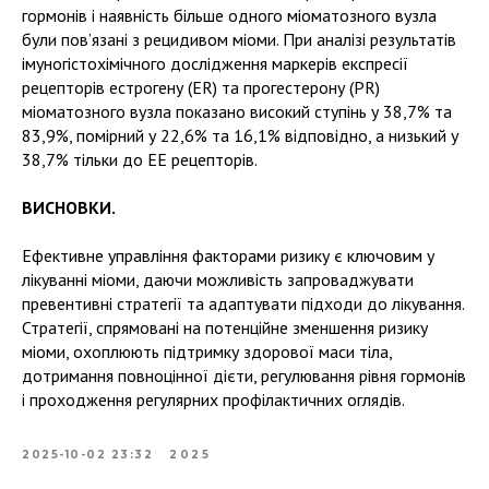
гормонів і наявність більше одного міоматозного вузла
були пов’язані з рецидивом міоми. При аналізі результатів
імуногістохімічного дослідження маркерів експресії
рецепторів естрогену (ЕR) та прогестерону (РR)
міоматозного вузла показано високий ступінь у 38,7% та
83,9%, помірний у 22,6% та 16,1% відповідно, а низький у
38,7% тільки до ЕЕ рецепторів.
ВИСНОВКИ.
Ефективне управління факторами ризику є ключовим у
лікуванні міоми, даючи можливість запроваджувати
превентивні стратегії та адаптувати підходи до лікування.
Стратегії, спрямовані на потенційне зменшення ризику
міоми, охоплюють підтримку здорової маси тіла,
дотримання повноцінної дієти, регулювання рівня гормонів
і проходження регулярних профілактичних оглядів.
2025-10-02 23:32
2025