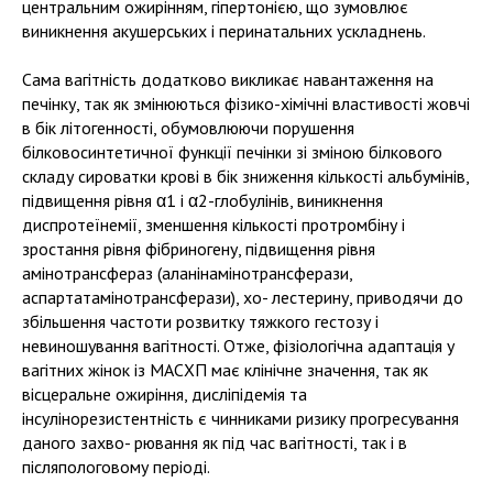
центральним ожирінням, гіпертонією, що зумовлює
виникнення акушерських і перинатальних ускладнень.
Сама вагітність додатково викликає навантаження на
печінку, так як змінюються фізико-хімічні властивості жовчі
в бік літогенності, обумовлюючи порушення
білковосинтетичної функції печінки зі зміною білкового
складу сироватки крові в бік зниження кількості альбумінів,
підвищення рівня α1 і α2-глобулінів, виникнення
диспротеїнемії, зменшення кількості протромбіну і
зростання рівня фібриногену, підвищення рівня
амінотрансфераз (аланінамінотрансферази,
аспартатамінотрансферази), хо- лестерину, приводячи до
збільшення частоти розвитку тяжкого гестозу і
невиношування вагітності. Отже, фізіологічна адаптація у
вагітних жінок із МАСХП має клінічне значення, так як
вісцеральне ожиріння, дисліпідемія та
інсулінорезистентність є чинниками ризику прогресування
даного захво- рювання як під час вагітності, так і в
післяпологовому періоді.