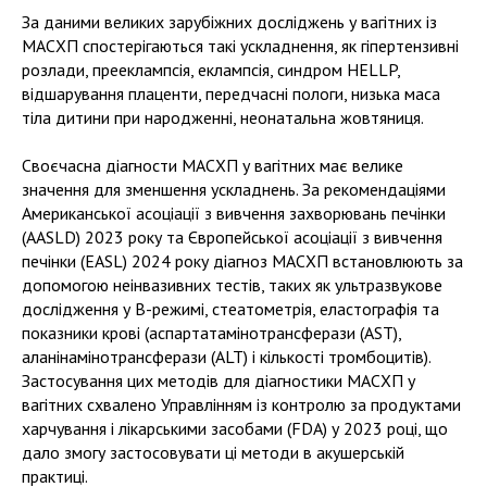
За даними великих зарубіжних досліджень у вагітних із
МАСХП спостерігаються такі ускладнення, як гіпертензивні
розлади, прееклампсія, еклампсія, синдром HELLP,
відшарування плаценти, передчасні пологи, низька маса
тіла дитини при народженні, неонатальна жовтяниця.
Своєчасна діагности МАСХП у вагітних має велике
значення для зменшення ускладнень. За рекомендаціями
Американської асоціації з вивчення захворювань печінки
(AASLD) 2023 року та Європейської асоціації з вивчення
печінки (EASL) 2024 року діагноз МАСХП встановлюють за
допомогою неінвазивних тестів, таких як ультразвукове
дослідження у В-режимі, стеатометрія, еластографія та
показники крові (аспартатамінотрансферази (AST),
аланінамінотрансферази (ALT) і кількості тромбоцитів).
Застосування цих методів для діагностики МАСХП у
вагітних схвалено Управлінням із контролю за продуктами
харчування і лікарськими засобами (FDA) у 2023 році, що
дало змогу застосовувати ці методи в акушерській
практиці.