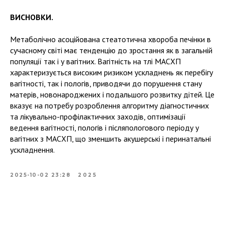
ВИСНОВКИ.
Метаболічно асоційована стеатотична хвороба печінки в
сучасному світі має тенденцію до зростання як в загальній
популяції так і у вагітних. Вагітність на тлі МАСХП
характеризується високим ризиком ускладнень як перебігу
вагітності, так і пологів, приводячи до порушення стану
матерів, новонароджених і подальшого розвитку дітей. Це
вказує на потребу розроблення алгоритму діагностичних
та лікувально-профілактичних заходів, оптимізації
ведення вагітності, пологів і післяпологового періоду у
вагітних з МАСХП, що зменшить акушерські і перинатальні
ускладнення.
2025-10-02 23:28
2025