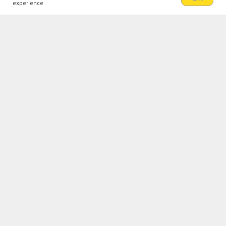
experience
Громадська організація