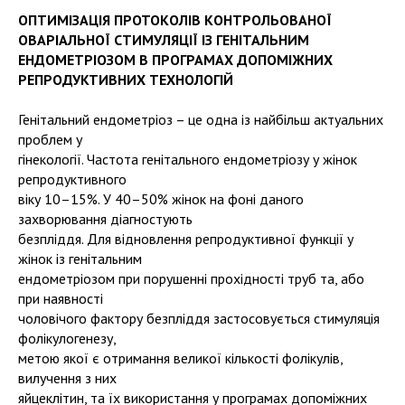
ОПТИМІЗАЦІЯ ПРОТОКОЛІВ КОНТРОЛЬОВАНОЇ
ОВАРІАЛЬНОЇ СТИМУЛЯЦІЇ ІЗ ГЕНІТАЛЬНИМ
ЕНДОМЕТРІОЗОМ В ПРОГРАМАХ ДОПОМІЖНИХ
РЕПРОДУКТИВНИХ ТЕХНОЛОГІЙ
Генітальний ендометріоз – це одна із найбільш актуальних
проблем у
гінекології. Частота генітального ендометріозу у жінок
репродуктивного
віку 10–15%. У 40–50% жінок на фоні даного
захворювання діагностують
безпліддя. Для відновлення репродуктивної функції у
жінок із генітальним
ендометріозом при порушенні прохідності труб та, або
при наявності
чоловічого фактору безпліддя застосовується стимуляція
фолікулогенезу,
метою якої є отримання великої кількості фолікулів,
вилучення з них
яйцеклітин, та їх використання у програмах допоміжних