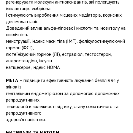
регенерувати молекули антиоксидантів, які полегшують
імплантацію ембріона
і стимулюють вироблення місцевих медіаторів, корисних
для імплантації.
Доведений вплив альфа-ліпоєвої кислоти та інозитолу на
циклічність
менструації, індекс маси тіла (ІМТ), фолікулостимулюючий
гормон (ФСГ),
лютеїнізуючий гормон (ЛГ), естрадіол, тестостерон,
андростендіон, інсулін
натщесерце, індекс HOMA.
МЕТА
– підвищити ефективність лікування безпліддя у
жінок із
генітальним ендометріозом за допомогою допоміжних
репродуктивних
технологій в залежності від віку, стану соматичного та
репродуктивного
здоров’я пацієнтки.
МАТЕРІАЛИ ТА МЕТОДИ.