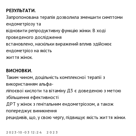
РЕЗУЛЬТАТИ.
Запропонована терапія дозволила зменшити симптоми
ендометріозу та
відновити репродуктивну функцію жінки. В ході
проведеного дослідження
встановлено, наскільки виражений вплив здійснює
ендометріоз на якість
життя жінок.
ВИСНОВКИ.
Таким чином, доцільність комплексної терапії з
використанням альфа-
ліпоєвої кислоти та вітаміну Д3 є доведеною з метою
збільшення ефективності
ДРТ у жінок з генітальним ендометріозом, а також
попереджує виникнення
рецидивів, що, у свою чергу, підвищує якість життя жінки.
2023-10-03 12:24
2023