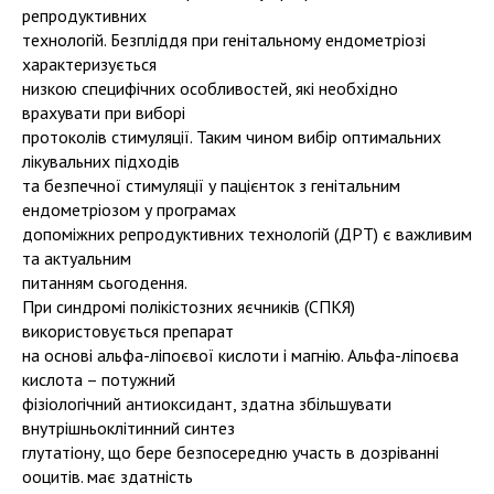
репродуктивних
технологій. Безпліддя при генітальному ендометріозі
характеризується
низкою специфічних особливостей, які необхідно
врахувати при виборі
протоколів стимуляції. Таким чином вибір оптимальних
лікувальних підходів
та безпечної стимуляції у пацієнток з генітальним
ендометріозом у програмах
допоміжних репродуктивних технологій (ДРТ) є важливим
та актуальним
питанням сьогодення.
При синдромі полікістозних яєчників (СПКЯ)
використовується препарат
на основі альфа-ліпоєвої кислоти і магнію. Альфа-ліпоєва
кислота – потужний
фізіологічний антиоксидант, здатна збільшувати
внутрішньоклітинний синтез
глутатіону, що бере безпосередню участь в дозріванні
ооцитів. має здатність