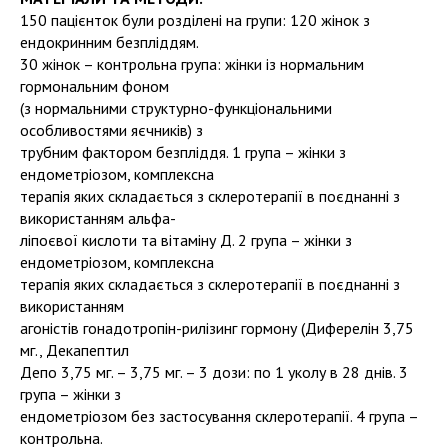
150 пацієнток були розділені на групи: 120 жінок з
ендокринним безпліддям.
30 жінок – контрольна група: жінки із нормальним
гормональним фоном
(з нормальними структурно-функціональними
особливостями яєчників) з
трубним фактором безпліддя. 1 група – жінки з
ендометріозом, комплексна
терапія яких складається з склеротерапії в поєднанні з
використанням альфа-
ліпоєвої кислоти та вітаміну Д. 2 група – жінки з
ендометріозом, комплексна
терапія яких складається з склеротерапії в поєднанні з
використанням
агоністів гонадотропін-рилізинг гормону (Диферелін 3,75
мг., Декапептил
Депо 3,75 мг. – 3,75 мг. – 3 дози: по 1 уколу в 28 днів. 3
група – жінки з
ендометріозом без застосування склеротерапії. 4 група –
контрольна.